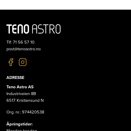
Tlf: 71 56 57 10
post@tenoastro.no
ADRESSE
Teno Astro AS
Industriveien 8B
6517 Kristiansund N
Org. nr.: 974420538
Åpningstider:
Mandag-torsdag