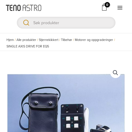
Hopp
rett
Main
til
Men
innholdet
ksler
Hjem
/
Alle produkter
/
Stjernekikkert
/
Tilbehør
/
Motorer og oppgraderinger
/
SINGLE AXIS DRIVE FOR EQ5
ksler
ksler
ksler
ksler
ksler