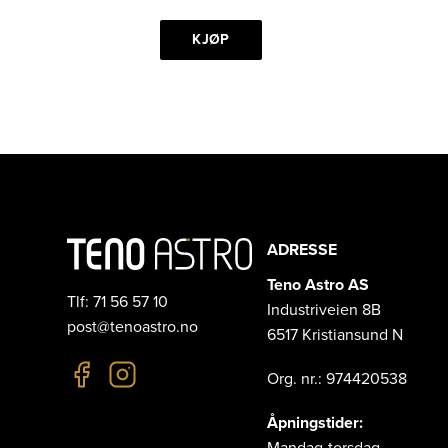
KJØP
ADRESSE
Teno Astro AS
Tlf: 71 56 57 10
Industriveien 8B
post@tenoastro.no
6517 Kristiansund N
Org. nr.: 974420538
Åpningstider: