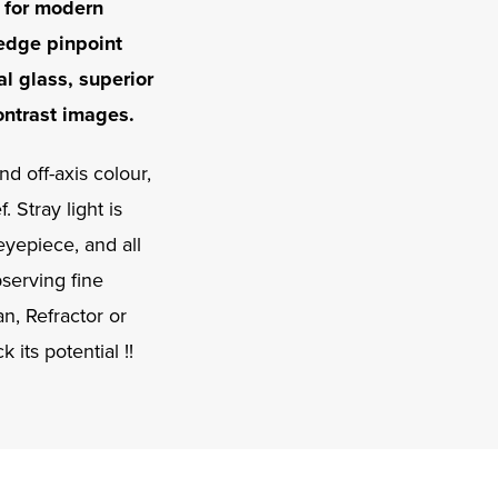
 for modern
-edge pinpoint
al glass, superior
ontrast images.
d off-axis colour,
 Stray light is
eyepiece, and all
bserving fine
n, Refractor or
its potential !!