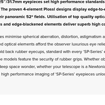
25″/31.7mm eyepieces set high performance standards
. The proven 4-element Plossl designs display edge-to
r panoramic 52º fields. Utilisation of top quality optic
ngs and edge-blackened elements deliver superb high c
es minimise spherical aberration, distortion, astigmatism an
ed optical elements afford the observer luxurious eye relief.
old back rubber eyecups, standard with every ‘SP-Series’ 
ree models feature the security of rubber grips. Whether o
 deep space wonder, whether your telescope is a Newtonia
he high performance imaging of ‘SP-Series’ eyepieces unlock 