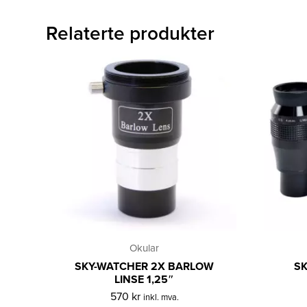
Relaterte produkter
Okular
SKY-WATCHER 2X BARLOW
S
LINSE 1,25″
570
kr
inkl. mva.