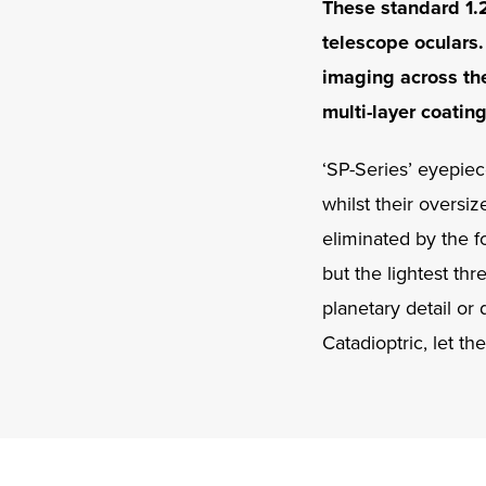
These standard 1.
telescope oculars
imaging across thei
multi-layer coati
‘SP-Series’ eyepiec
whilst their oversiz
eliminated by the f
but the lightest th
planetary detail or
Catadioptric, let t