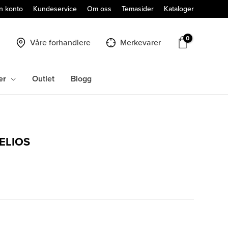
n konto
Kundeservice
Om oss
Temasider
Kataloger
Våre forhandlere
Merkevarer
er
Outlet
Blogg
ELIOS