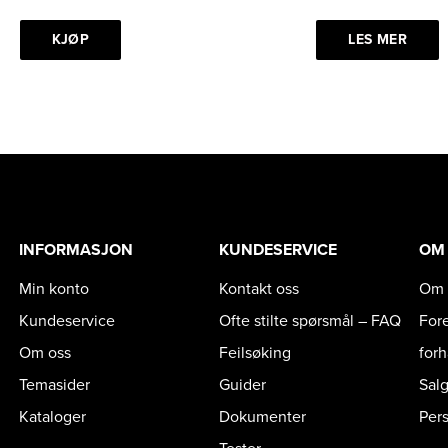
KJØP
LES MER
INFORMASJON
KUNDESERVICE
OM
Min konto
Kontakt oss
Om 
Kundeservice
Ofte stilte spørsmål – FAQ
For
Om oss
Feilsøking
for
Temasider
Guider
Sal
Kataloger
Dokumenter
Per