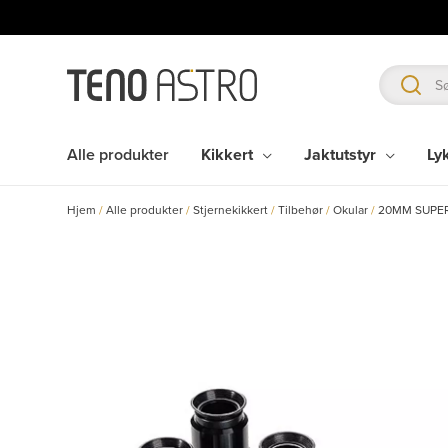
Hopp
rett
til
innholdet
Alle produkter
Kikkert
Jaktutstyr
Ly
Hjem
/
Alle produkter
/
Stjernekikkert
/
Tilbehør
/
Okular
/
20MM SUPER 