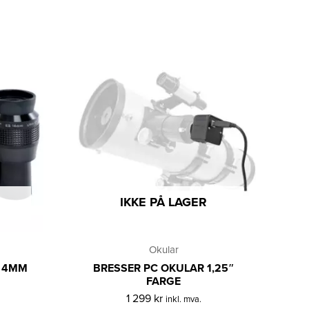
IKKE PÅ LAGER
Okular
A 4MM
BRESSER PC OKULAR 1,25″
FARGE
1 299
kr
inkl. mva.