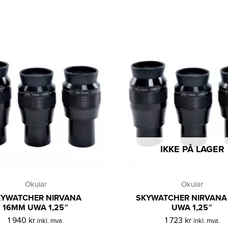
IKKE PÅ LAGER
Okular
Okular
KYWATCHER NIRVANA
SKYWATCHER NIRVAN
16MM UWA 1,25″
UWA 1,25″
1 940
kr
1 723
kr
inkl. mva.
inkl. mva.