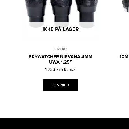
IKKE PÅ LAGER
Okular
SKYWATCHER NIRVANA 4MM
10M
UWA 1,25″
1 723
kr
inkl. mva.
LES MER