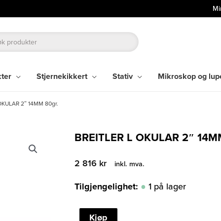
Mi
kter
Stjernekikkert
Stativ
Mikroskop og lup
OKULAR 2″ 14MM 80gr.
BREITLER L OKULAR 2″ 14M
2 816
kr
inkl. mva.
Tilgjengelighet:
1 på lager
BREITLER
Kjøp