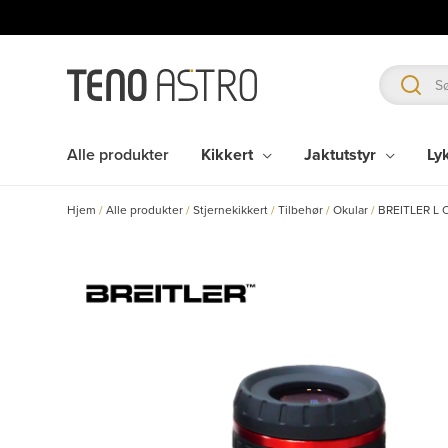
Hopp
rett
til
innholdet
Alle produkter
Kikkert
Jaktutstyr
Ly
Hjem
/
Alle produkter
/
Stjernekikkert
/
Tilbehør
/
Okular
/
BREITLER L 