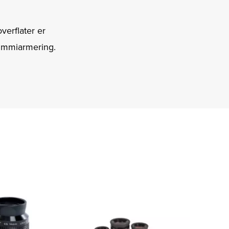
overflater er
ummiarmering.