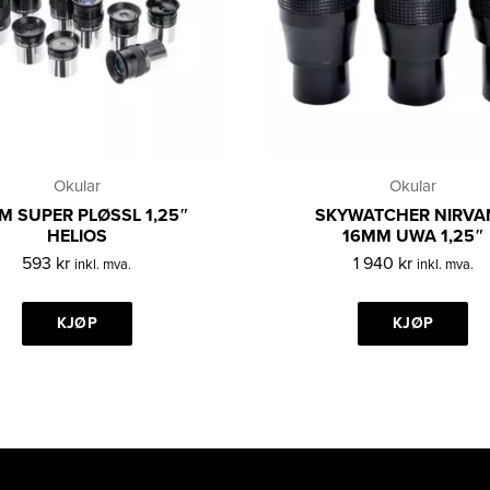
Okular
Okular
M SUPER PLØSSL 1,25″
SKYWATCHER NIRVA
HELIOS
16MM UWA 1,25″
593
kr
1 940
kr
inkl. mva.
inkl. mva.
KJØP
KJØP