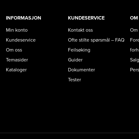
INFORMASJON
KUNDESERVICE
OM
Min konto
Kontakt oss
Om 
Kundeservice
Ofte stilte spørsmål – FAQ
For
Om oss
Feilsøking
for
Temasider
Guider
Sal
Kataloger
Dokumenter
Per
Tester