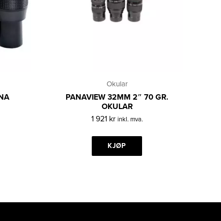
Okular
NA
PANAVIEW 32MM 2″ 70 GR.
OKULAR
1 921
kr
inkl. mva.
KJØP