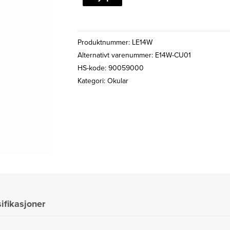
L
OKULAR
2"
Produktnummer:
LE14W
14MM
Alternativt varenummer: E14W-CU01
80gr.
HS-kode: 90059000
antall
Kategori:
Okular
ifikasjoner