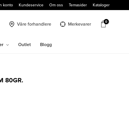
n konto
Kundeservice
Om oss
Temasider
Kataloger
Våre forhandlere
Merkevarer
er
Outlet
Blogg
M 80GR.