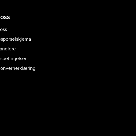
 OSS
oss
espørselskjema
handlere
gsbetingelser
sonvernerklæring