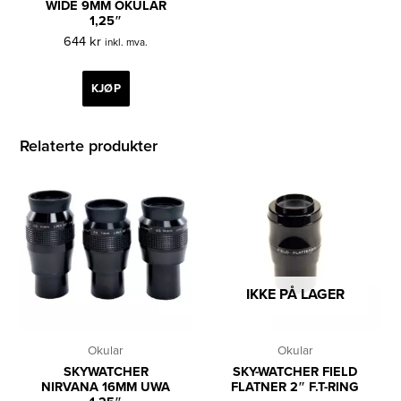
WIDE 9MM OKULAR
1,25″
644
kr
inkl. mva.
KJØP
Relaterte produkter
IKKE PÅ LAGER
Okular
Okular
SKYWATCHER
SKY-WATCHER FIELD
NIRVANA 16MM UWA
FLATNER 2″ F.T-RING