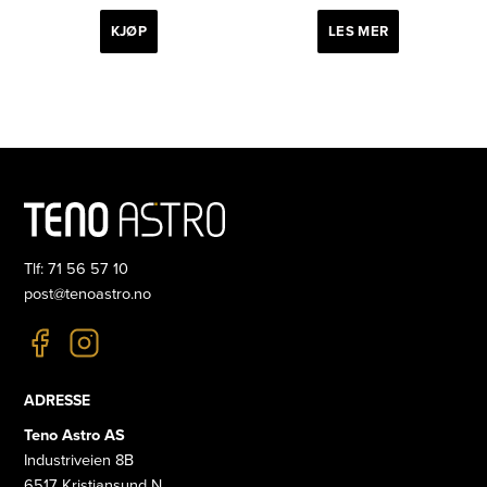
KJØP
LES MER
Tlf: 71 56 57 10
post@tenoastro.no
ADRESSE
Teno Astro AS
Industriveien 8B
6517 Kristiansund N