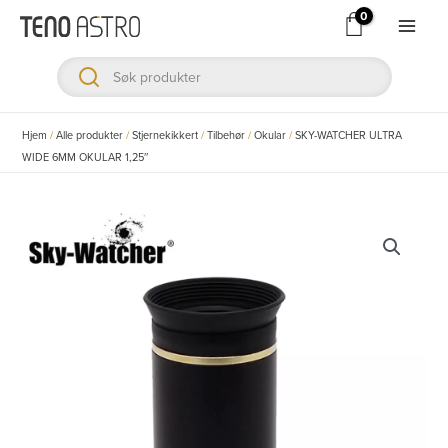
Hopp
rett
Main
til
Men
innholdet
ksler
Hjem
/
Alle produkter
/
Stjernekikkert
/
Tilbehør
/
Okular
/
SKY-WATCHER ULTRA
WIDE 6MM OKULAR 1,25″
ksler
ksler
ksler
ksler
ksler