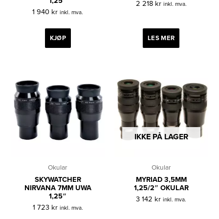
1,25″
2 218
kr
inkl. mva.
1 940
kr
inkl. mva.
KJØP
LES MER
IKKE PÅ LAGER
Okular
Okular
SKYWATCHER
MYRIAD 3,5MM
NIRVANA 7MM UWA
1,25/2″ OKULAR
1,25″
3 142
kr
inkl. mva.
1 723
kr
inkl. mva.