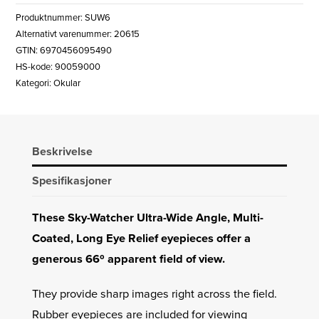
WIDE
Produktnummer:
SUW6
6MM
Alternativt varenummer: 20615
OKULAR
GTIN: 6970456095490
1,25"
HS-kode: 90059000
antall
Kategori:
Okular
Beskrivelse
Spesifikasjoner
These Sky-Watcher Ultra-Wide Angle, Multi-
Coated, Long Eye Relief eyepieces offer a
generous 66º apparent field of view.
They provide sharp images right across the field.
Rubber eyepieces are included for viewing