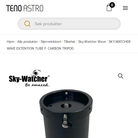
Hopp
rett
Main
til
Men
innholdet
ksler
Hjem
/
Alle produkter
/
Stjernekikkert
/
Tilbehør
/
Sky-Watcher Wave
/
SKY-WATCHER
WAVE EXTENTION TUBE F. CARBON TRIPOD
ksler
ksler
ksler
ksler
ksler