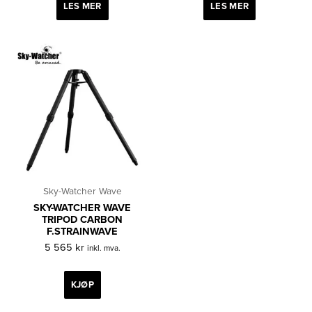
LES MER
LES MER
Sky-Watcher Wave
SKY-WATCHER WAVE
TRIPOD CARBON
F.STRAINWAVE
5 565
kr
inkl. mva.
KJØP