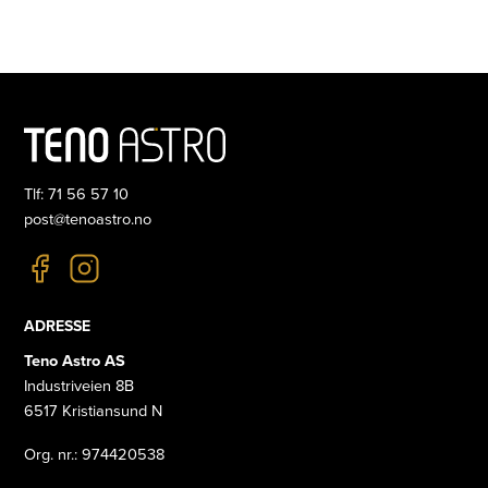
Tlf: 71 56 57 10
post@tenoastro.no
ADRESSE
Teno Astro AS
Industriveien 8B
6517 Kristiansund N
Org. nr.: 974420538