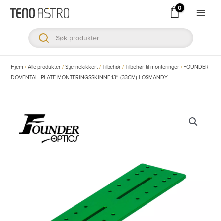
Hopp
rett
Main
til
Men
innholdet
ksler
Hjem
/
Alle produkter
/
Stjernekikkert
/
Tilbehør
/
Tilbehør til monteringer
/
FOUNDER
DOVENTAIL PLATE MONTERINGSSKINNE 13″ (33CM) LOSMANDY
ksler
ksler
ksler
ksler
ksler