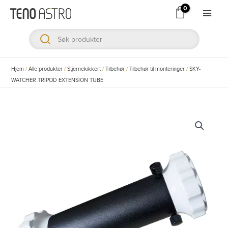
Hopp
rett
Main
til
Men
innholdet
ksler
Hjem
/
Alle produkter
/
Stjernekikkert
/
Tilbehør
/
Tilbehør til monteringer
/
SKY-
WATCHER TRIPOD EXTENSION TUBE
ksler
ksler
ksler
ksler
ksler