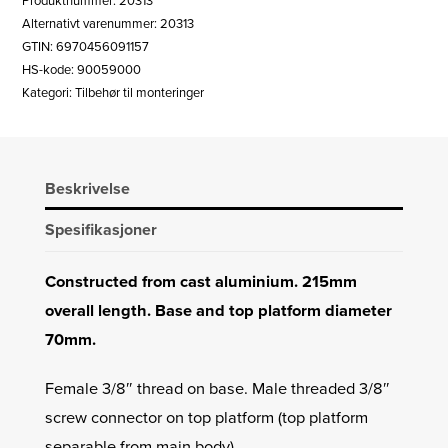
Produktnummer:
20313
TUBE
Alternativt varenummer: 20313
antall
GTIN: 6970456091157
HS-kode: 90059000
Kategori:
Tilbehør til monteringer
Beskrivelse
Spesifikasjoner
Constructed from cast aluminium. 215mm
overall length. Base and top platform diameter
70mm.
Female 3/8″ thread on base. Male threaded 3/8″
screw connector on top platform (top platform
separable from main body).