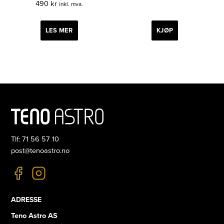
490
kr
inkl. mva.
LES MER
KJØP
Tlf: 71 56 57 10
post@tenoastro.no
ADRESSE
Teno Astro AS