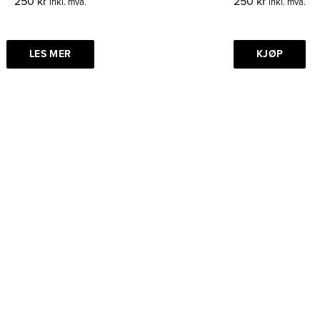
250
kr
250
kr
inkl. mva.
inkl. mva.
LES MER
KJØP