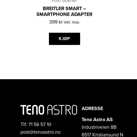
Foto tilbehør
BREITLER SMART –
SMARTPHONE ADAPTER
399
kr
inkl. mva.
KJØP
ADRESSE
Teno Astro AS
Tlf: 71 56 57 10
Industriveien 8B
post@tenoastro.no
6517 Kristiansund N