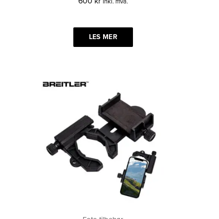
600
kr
inkl. mva.
LES MER