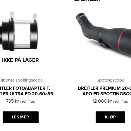
IKKE PÅ LAGER
Tilbehør spottingscope
Spottingscope
ITLER FOTOADAPTER F.
BREITLER PREMIUM 20-
TLER ULTRA ED 20-60×85
APO ED SPOTTINGSC
795
kr
12 000
kr
inkl. mva.
inkl. mva.
LES MER
KJØP