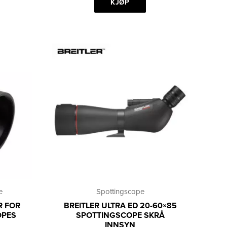
KJØP
e
Spottingscope
R FOR
BREITLER ULTRA ED 20-60×85
OPES
SPOTTINGSCOPE SKRÅ
INNSYN