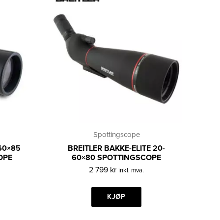
Spottingscope
60×85
BREITLER BAKKE-ELITE 20-
OPE
60×80 SPOTTINGSCOPE
2 799
kr
inkl. mva.
KJØP