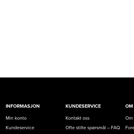
INFORMASJON
KUNDESERVICE
OM
Min konto
Kontakt oss
Om 
Kundeservice
Ofte stilte spørsmål – FAQ
For