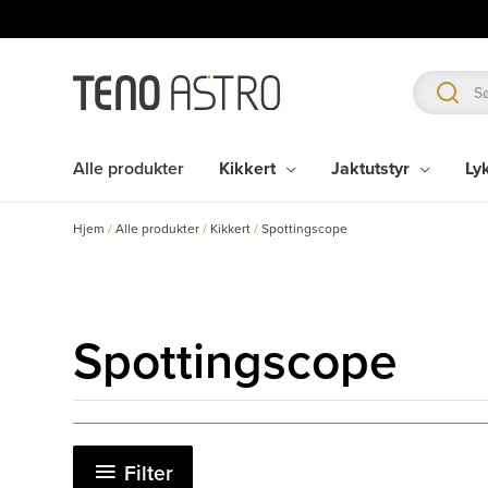
Hopp
rett
til
innholdet
Alle produkter
Kikkert
Jaktutstyr
Ly
Hjem
/
Alle produkter
/
Kikkert
/
Spottingscope
Spottingscope
Filter