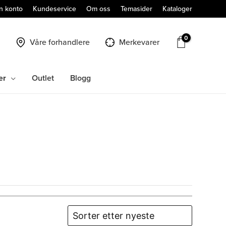
n konto
Kundeservice
Om oss
Temasider
Kataloger
Våre forhandlere
Merkevarer
er
Outlet
Blogg