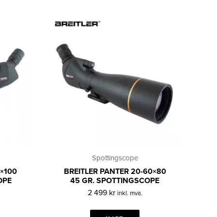
Spottingscope
0×100
BREITLER PANTER 20-60×80
OPE
45 GR. SPOTTINGSCOPE
2 499
kr
inkl. mva.