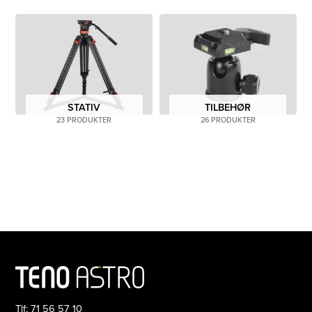
justerbare stativ til smarttelefoner er en flott tilleggsutstyr
for de som ønsker å ta stabile bilder og videoer med
mobiltelefonen.
Vi tilbyr også et stort utvalg tilbehør til stativ, som
hurtigbytteplater, sveiv, videohoder, smarttelefon-
STATIV
TILBEHØR
adapere.
23 PRODUKTER
26 PRODUKTER
Våre stativ og tilbehør finner du også hos våre
forhandlere.
Tlf: 71 56 57 10