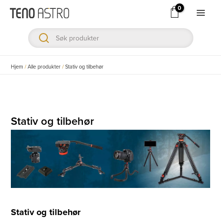
Hopp
rett
Main
til
Men
innholdet
ksler
Hjem
/
Alle produkter
/
Stativ og tilbehør
ksler
ksler
Stativ og tilbehør
ksler
ksler
ksler
Stativ og tilbehør