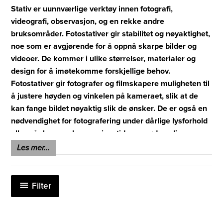
Stativ er uunnværlige verktøy innen fotografi,
videografi, observasjon, og en rekke andre
bruksområder. Fotostativer gir stabilitet og nøyaktighet,
noe som er avgjørende for å oppnå skarpe bilder og
videoer. De kommer i ulike størrelser, materialer og
design for å imøtekomme forskjellige behov.
Fotostativer gir fotografer og filmskapere muligheten til
å justere høyden og vinkelen på kameraet, slik at de
kan fange bildet nøyaktig slik de ønsker. De er også en
nødvendighet for fotografering under dårlige lysforhold
eller når lengre eksponeringstider er nødvendig.
Les mer...
Våre stativ passer også til spottingscopes, store kikkerter
som krever stativmontering og smarttelefoner. Stativ til
spottingscopes er utformet for å støtte enhetene når man
Filter
observerer fjerntliggende objekter, som fugler, stjerner,
eller landskap. De gir en stabil plattform for å unngå
skjelving og oppnå klarhet i observasjonene. Bærbare og