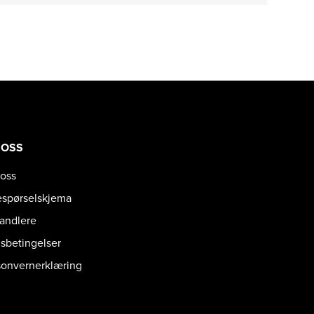
 OSS
oss
espørselskjema
handlere
gsbetingelser
sonvernerklæring