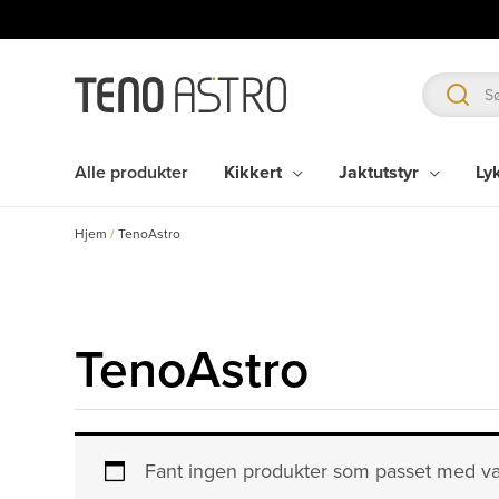
Hopp
rett
til
innholdet
Alle produkter
Kikkert
Jaktutstyr
Ly
Hjem
/
TenoAstro
TenoAstro
Fant ingen produkter som passet med va