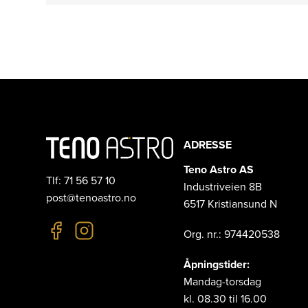
ADRESSE
Teno Astro AS
Tlf: 71 56 57 10
Industriveien 8B
post@tenoastro.no
6517 Kristiansund N
Org. nr.: 974420538
Åpningstider:
Mandag-torsdag
kl. 08.30 til 16.00