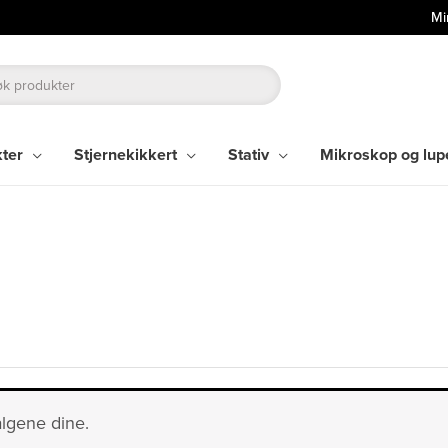
Mi
kter
Stjernekikkert
Stativ
Mikroskop og lup
lgene dine.