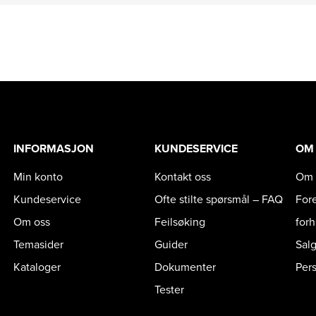
INFORMASJON
KUNDESERVICE
OM
Min konto
Kontakt oss
Om 
Kundeservice
Ofte stilte spørsmål – FAQ
For
Om oss
Feilsøking
for
Temasider
Guider
Sal
Kataloger
Dokumenter
Per
Tester