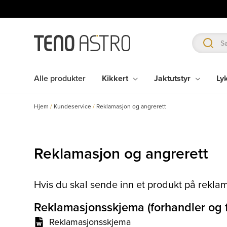
Hopp
rett
til
innholdet
Alle produkter
Kikkert
Jaktutstyr
Ly
Hjem
/
Kundeservice
/
Reklamasjon og angrerett
Reklamasjon og angrerett
Hvis du skal sende inn et produkt på reklam
Reklamasjonsskjema (forhandler og f
Reklamasjonsskjema