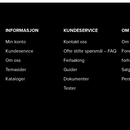
INFORMASJON
KUNDESERVICE
OM
Min konto
Kontakt oss
Om 
Kundeservice
Ofte stilte spørsmål – FAQ
For
Om oss
Feilsøking
for
Temasider
Guider
Sal
Kataloger
Dokumenter
Per
Tester