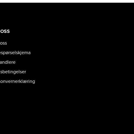
 OSS
oss
espørselskjema
handlere
gsbetingelser
sonvernerklæring