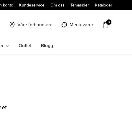
n konto
Kundeservice
Om oss
Temasider
Kataloger
Våre forhandlere
Merkevarer
er
Outlet
Blogg
aet.