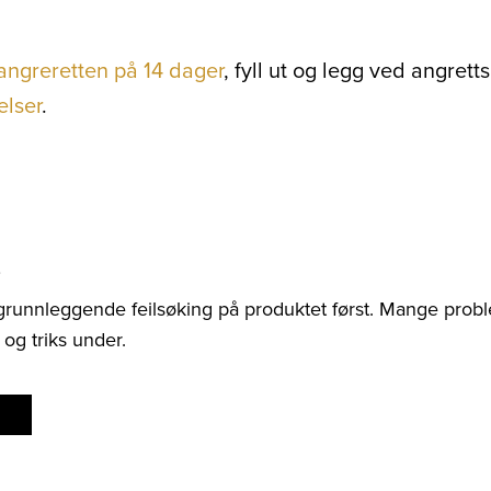
angreretten på 14 dager
, fyll ut og legg ved angre
elser
.
t
 grunnleggende feilsøking på produktet først. Mange probl
 og triks under.