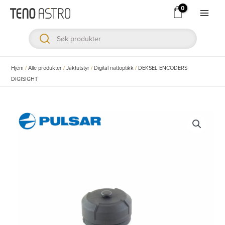
Hopp
rett
Main
til
Men
innholdet
ksler
Hjem
/
Alle produkter
/
Jaktutstyr
/
Digital nattoptikk
/
DEKSEL ENCODERS
DIGISIGHT
ksler
ksler
ksler
ksler
ksler