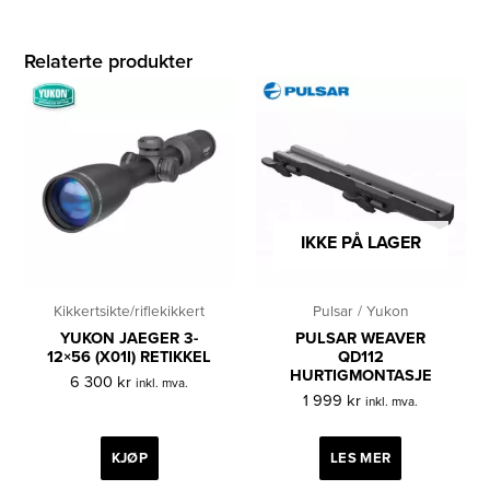
Relaterte produkter
IKKE PÅ LAGER
Kikkertsikte/riflekikkert
Pulsar / Yukon
YUKON JAEGER 3-
PULSAR WEAVER
12×56 (X01I) RETIKKEL
QD112
HURTIGMONTASJE
6 300
kr
inkl. mva.
1 999
kr
inkl. mva.
KJØP
LES MER