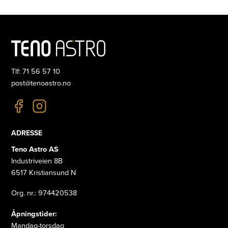
Tlf: 71 56 57 10
post@tenoastro.no
ADRESSE
Teno Astro AS
Industriveien 8B
6517 Kristiansund N
Org. nr.: 974420538
Åpningstider:
Mandag-torsdag