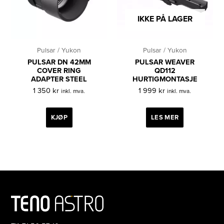
IKKE PÅ LAGER
Pulsar / Yukon
Pulsar / Yukon
PULSAR DN 42MM
PULSAR WEAVER
COVER RING
QD112
ADAPTER STEEL
HURTIGMONTASJE
1 350
kr
1 999
kr
inkl. mva.
inkl. mva.
KJØP
LES MER