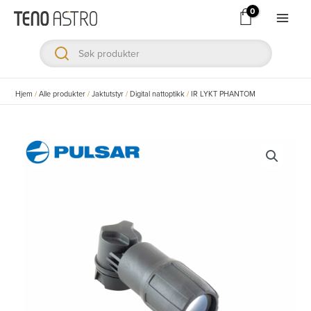
Hopp
rett
Main
til
Men
innholdet
ksler
Hjem
/
Alle produkter
/
Jaktutstyr
/
Digital nattoptikk
/
IR LYKT PHANTOM
ksler
ksler
ksler
ksler
ksler