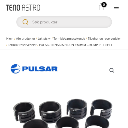
Hopp
rett
Main
til
Men
innholdet
ksler
Hjem
/
Alle produkter
/
Jaktutstyr
/
Termisk/varmesøkende
/
Tilbehør og reservedeler
/
Termisk reservedeler
/
PULSAR INNSATS FN/DN F.50MM – KOMPLETT SETT
ksler
ksler
ksler
ksler
ksler