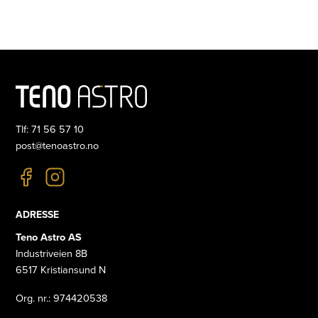
Tlf: 71 56 57 10
post@tenoastro.no
ADRESSE
Teno Astro AS
Industriveien 8B
6517 Kristiansund N
Org. nr.: 974420538