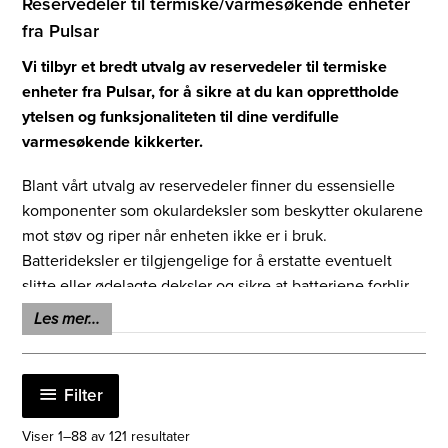
Reservedeler til termiske/varmesøkende enheter
fra Pulsar
Vi tilbyr et bredt utvalg av reservedeler til termiske
enheter fra Pulsar, for å sikre at du kan opprettholde
ytelsen og funksjonaliteten til dine verdifulle
varmesøkende kikkerter.
Blant vårt utvalg av reservedeler finner du essensielle
komponenter som okulardeksler som beskytter okularene
mot støv og riper når enheten ikke er i bruk.
Batterideksler er tilgjengelige for å erstatte eventuelt
slitte eller ødelagte deksler og sikre at batteriene forblir
på plass og beskyttet. Med vårt utvalg av reservedeler
Les mer...
kan du ta vare på dine termiske enheter og forlenge
deres levetid, og du kan være trygg på at du har tilgang til
de nødvendige komponentene for å holde enhetene dine
Filter
i optimal stand.
Sortert
Viser 1–88 av 121 resultater