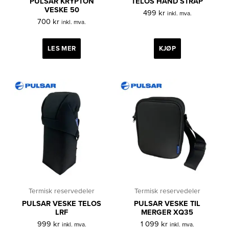
PULSAR KRYPTON
TELOS HAND STRAP
VESKE 50
499
kr
inkl. mva.
700
kr
inkl. mva.
LES MER
KJØP
Termisk reservedeler
Termisk reservedeler
PULSAR VESKE TELOS
PULSAR VESKE TIL
LRF
MERGER XQ35
999
kr
1 099
kr
inkl. mva.
inkl. mva.