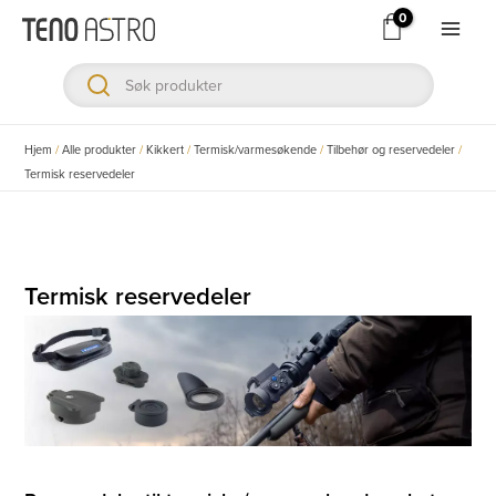
Hopp
rett
Main
til
Men
innholdet
ksler
Hjem
/
Alle produkter
/
Kikkert
/
Termisk/varmesøkende
/
Tilbehør og reservedeler
/
Termisk reservedeler
ksler
ksler
Termisk reservedeler
ksler
ksler
ksler