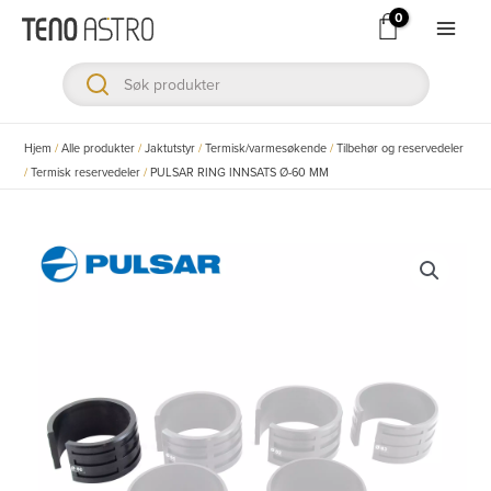
Hopp
rett
Main
til
Men
innholdet
ksler
Hjem
/
Alle produkter
/
Jaktutstyr
/
Termisk/varmesøkende
/
Tilbehør og reservedeler
/
Termisk reservedeler
/
PULSAR RING INNSATS Ø-60 MM
ksler
ksler
ksler
ksler
ksler