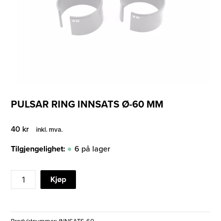
PULSAR RING INNSATS Ø-60 MM
40
kr
inkl. mva.
Tilgjengelighet:
6 på lager
PULSAR
Kjøp
RING
INNSATS
Ø-60