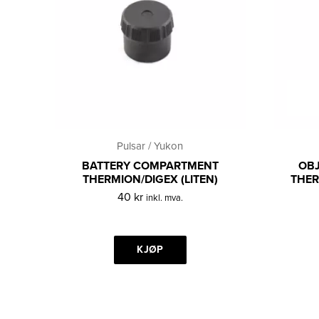
Pulsar / Yukon
BATTERY COMPARTMENT
OBJ
THERMION/DIGEX (LITEN)
THER
40
kr
inkl. mva.
KJØP