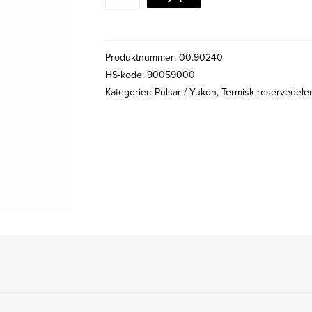
BATTERILOKK
TIL
IR-
Produktnummer:
00.90240
LIGHT
HS-kode: 90059000
antall
Kategorier:
Pulsar / Yukon
,
Termisk reservedele