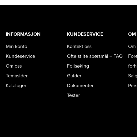
INFORMASJON
KUNDESERVICE
OM
Min konto
Kontakt oss
Om 
Kundeservice
Ofte stilte spørsmål – FAQ
For
Om oss
Feilsøking
for
Temasider
Guider
Sal
Kataloger
Dokumenter
Per
Tester