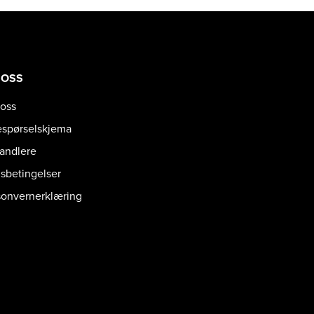
 OSS
oss
espørselskjema
handlere
gsbetingelser
sonvernerklæring