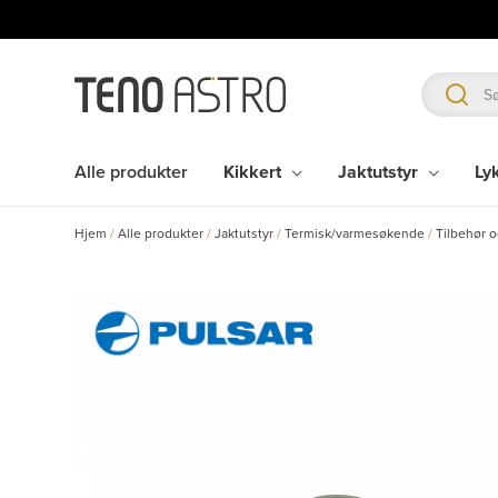
Hopp
rett
til
innholdet
Alle produkter
Kikkert
Jaktutstyr
Ly
Hjem
/
Alle produkter
/
Jaktutstyr
/
Termisk/varmesøkende
/
Tilbehør 