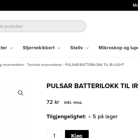
Mi
kter
Stjernekikkert
Stativ
Mikroskop og lup
og reservedeler
/
Termisk reservedeler
/
PULSAR BATTERILOKK TIL IR-LIGHT
PULSAR BATTERILOKK TIL IR
72
kr
inkl. mva.
Tilgjengelighet:
5 på lager
PULSAR
Kjøp