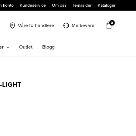
n konto
Kundeservice
Om oss
Temasider
Kataloger
Våre forhandlere
Merkevarer
er
Outlet
Blogg
-LIGHT