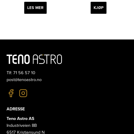
LES MER
KJØP
Tlf: 71 56 57 10
post@tenoastro.no
ADRESSE
Teno Astro AS
Industriveien 8B
6517 Kristiansund N