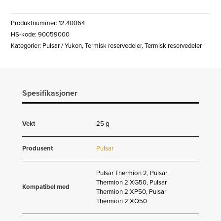
2
50
Produktnummer:
12.40064
LINSEDEKSEL
HS-kode: 90059000
PTV.045
Kategorier:
Pulsar / Yukon
,
Termisk reservedeler
,
Termisk reservedeler
PTV.041
110
000
antall
Spesifikasjoner
Vekt
25 g
Produsent
Pulsar
Pulsar Thermion 2, Pulsar
Thermion 2 XG50, Pulsar
Kompatibel med
Thermion 2 XP50, Pulsar
Thermion 2 XQ50