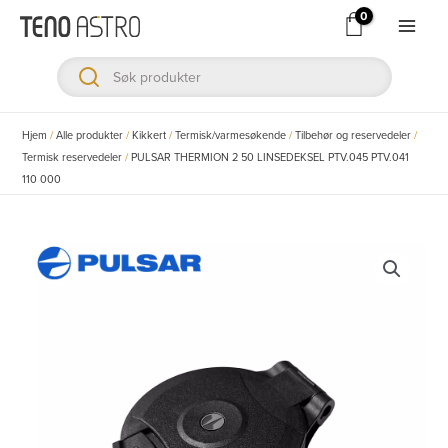
Hopp
rett
Main
til
Men
innholdet
ksler
Hjem
/
Alle produkter
/
Kikkert
/
Termisk/varmesøkende
/
Tilbehør og reservedeler
/
Termisk reservedeler
/
PULSAR THERMION 2 50 LINSEDEKSEL PTV.045 PTV.041
110 000
ksler
ksler
ksler
ksler
ksler