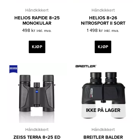
Håndkikkert
Håndkikkert
HELIOS RAPIDE 8×25
HELIOS 8×26
MONOKULAR
NITROSPORT II SORT
498
kr
1 498
kr
inkl. mva.
inkl. mva.
KJØP
KJØP
IKKE PÅ LAGER
Håndkikkert
Håndkikkert
ZEISS TERRA 8×25 ED
BREITLER BALDER