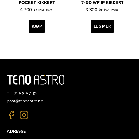
POCKET KIKKERT
7×50 WP IF KIKKERT
4 700
kr
3 300
kr
inkl. mva.
inkl. mva.
KJØP
LES MER
Tlf: 71 56 57 10
post@tenoastro.no
ADRESSE