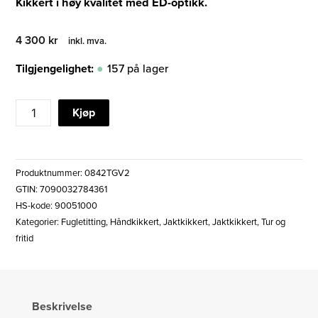
Kikkert i høy kvalitet med ED-optikk.
4 300
kr
inkl. mva.
Tilgjengelighet:
157 på lager
BREITLER
Kjøp
GOMA
ED
v2
Produktnummer:
0842TGV2
8x42
GTIN: 7090032784361
WP
HS-kode: 90051000
KIKKERT
Kategorier:
Fugletitting
,
Håndkikkert
,
Jaktkikkert
,
Jaktkikkert
,
Tur og
antall
fritid
Beskrivelse