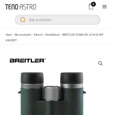
Hopp
rett
Main
til
Men
innholdet
ksler
Hjem
/
Alle produkter
/
Kikkert
/
Håndkikkert
/
BREITLER GOMA ED v2 8×42 WP
KIKKERT
ksler
ksler
ksler
ksler
ksler