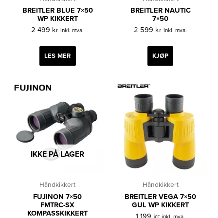
BREITLER BLUE 7×50
BREITLER NAUTIC
WP KIKKERT
7×50
2 499
kr
2 599
kr
inkl. mva.
inkl. mva.
LES MER
KJØP
IKKE PÅ LAGER
Håndkikkert
Håndkikkert
FUJINON 7×50
BREITLER VEGA 7×50
FMTRC-SX
GUL WP KIKKERT
KOMPASSKIKKERT
1 199
kr
inkl. mva.