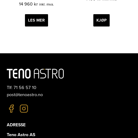
14 960
kr
inkl. mva.
LES MER
KJØP
Tlf: 71 56 57 10
post@tenoastro.no
ADRESSE
Teno Astro AS