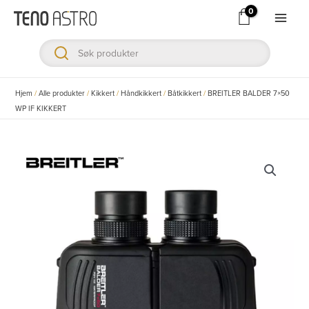
Hopp
rett
Main
til
Men
innholdet
ksler
Hjem
/
Alle produkter
/
Kikkert
/
Håndkikkert
/
Båtkikkert
/
BREITLER BALDER 7×50
WP IF KIKKERT
ksler
ksler
ksler
ksler
ksler