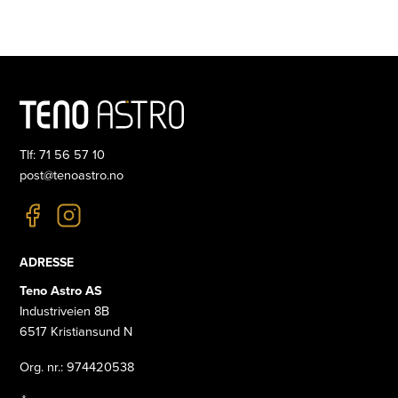
Tlf: 71 56 57 10
post@tenoastro.no
ADRESSE
Teno Astro AS
Industriveien 8B
6517 Kristiansund N
Org. nr.: 974420538