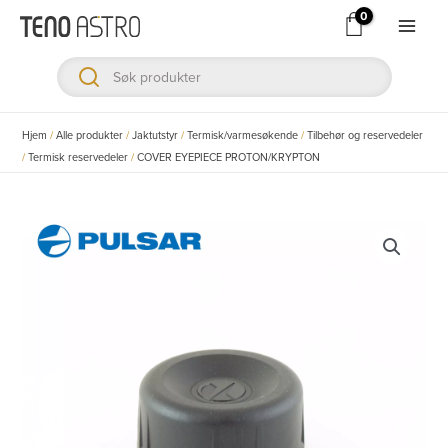
Hopp
rett
Main
til
Men
innholdet
ksler
Hjem
/
Alle produkter
/
Jaktutstyr
/
Termisk/varmesøkende
/
Tilbehør og reservedeler
/
Termisk reservedeler
/
COVER EYEPIECE PROTON/KRYPTON
ksler
ksler
ksler
ksler
ksler