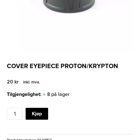
COVER EYEPIECE PROTON/KRYPTON
20
kr
inkl. mva.
Tilgjengelighet:
8 på lager
COVER
Kjøp
EYEPIECE
PROTON/KRYPTON
antall