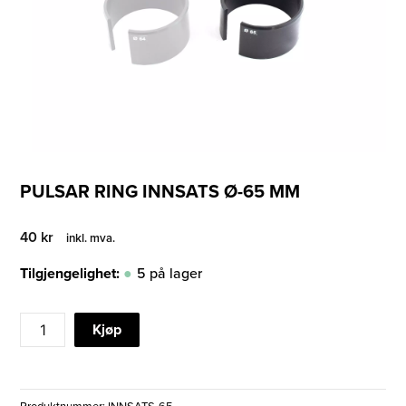
PULSAR RING INNSATS Ø-65 MM
40
kr
inkl. mva.
Tilgjengelighet:
5 på lager
PULSAR
Kjøp
RING
INNSATS
Ø-65