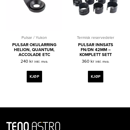
Pulsar / Yukon
Termisk reservedeler
PULSAR OKULARRING
PULSAR INNSATS
HELION, QUANTUM,
FN/DN 42MM –
ACCOLADE ETC
KOMPLETT SETT
240
kr
360
kr
inkl. mva.
inkl. mva.
KJØP
KJØP