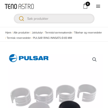
Hopp
rett
Main
til
Men
innholdet
ksler
Hjem
/
Alle produkter
/
Jaktutstyr
/
Termisk/varmesøkende
/
Tilbehør og reservedeler
/
Termisk reservedeler
/
PULSAR RING INNSATS Ø-65 MM
ksler
ksler
ksler
ksler
ksler