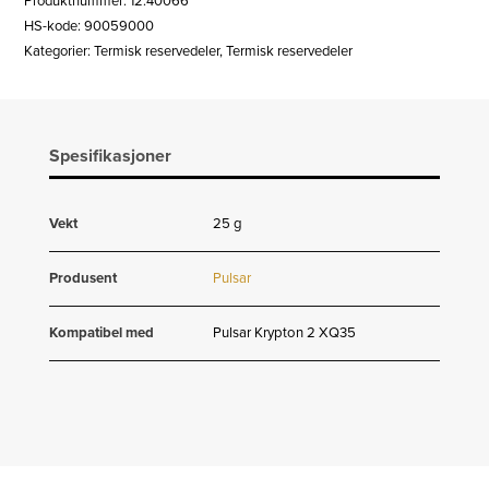
Produktnummer:
12.40066
2
HS-kode: 90059000
35mm
Kategorier:
Termisk reservedeler
,
Termisk reservedeler
antall
Spesifikasjoner
Vekt
25 g
Produsent
Pulsar
Kompatibel med
Pulsar Krypton 2 XQ35