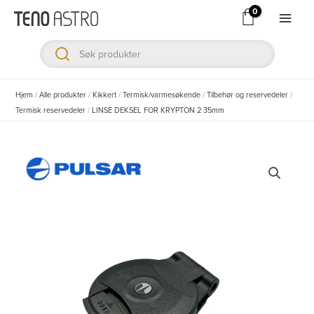
Hopp
rett
Main
til
Men
innholdet
ksler
Hjem
/
Alle produkter
/
Kikkert
/
Termisk/varmesøkende
/
Tilbehør og reservedeler
/
Termisk reservedeler
/
LINSE DEKSEL FOR KRYPTON 2 35mm
ksler
ksler
ksler
ksler
ksler