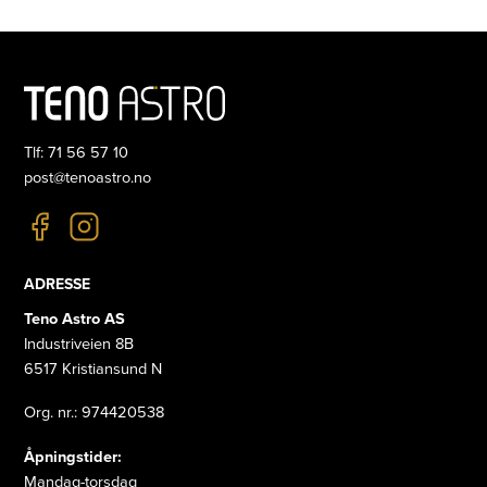
Tlf: 71 56 57 10
post@tenoastro.no
ADRESSE
Teno Astro AS
Industriveien 8B
6517 Kristiansund N
Org. nr.: 974420538
Åpningstider:
Mandag-torsdag