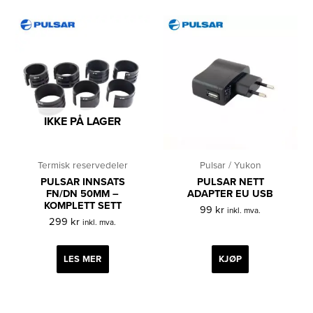
IKKE PÅ LAGER
Termisk reservedeler
Pulsar / Yukon
PULSAR INNSATS
PULSAR NETT
FN/DN 50MM –
ADAPTER EU USB
KOMPLETT SETT
99
kr
inkl. mva.
299
kr
inkl. mva.
LES MER
KJØP