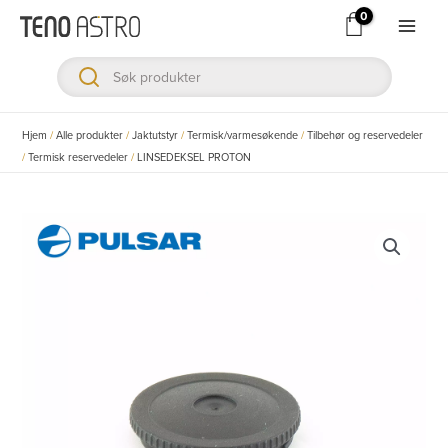
Hopp
rett
Main
til
Men
innholdet
ksler
Hjem
/
Alle produkter
/
Jaktutstyr
/
Termisk/varmesøkende
/
Tilbehør og reservedeler
/
Termisk reservedeler
/
LINSEDEKSEL PROTON
ksler
ksler
ksler
ksler
ksler