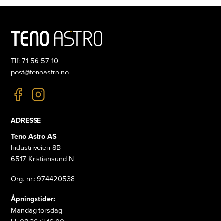
Tlf: 71 56 57 10
post@tenoastro.no
ADRESSE
Teno Astro AS
Industriveien 8B
6517 Kristiansund N
Org. nr.: 974420538
Åpningstider:
Mandag-torsdag