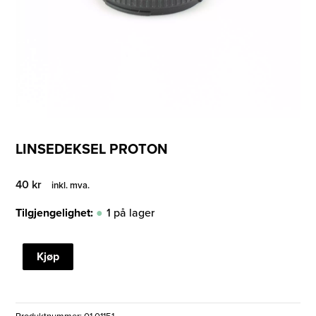
LINSEDEKSEL PROTON
40
kr
inkl. mva.
Tilgjengelighet:
1 på lager
LINSEDEKSEL
Kjøp
PROTON
antall