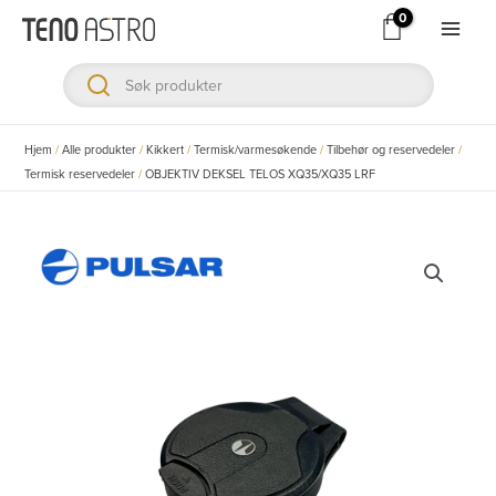
Hopp
rett
Main
til
Men
innholdet
ksler
Hjem
/
Alle produkter
/
Kikkert
/
Termisk/varmesøkende
/
Tilbehør og reservedeler
/
Termisk reservedeler
/
OBJEKTIV DEKSEL TELOS XQ35/XQ35 LRF
ksler
ksler
ksler
ksler
ksler