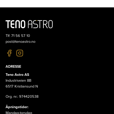
Tlf: 71 56 57 10
post@tenoastro.no
ADRESSE
Teno Astro AS
Industriveien 8B
6517 Kristiansund N
Org. nr.: 974420538
Åpningstider:
Mandag-torsdag