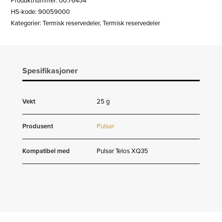
Produktnummer:
00.76454
LRF
HS-kode: 90059000
antall
Kategorier:
Termisk reservedeler
,
Termisk reservedeler
Spesifikasjoner
Vekt
25 g
Produsent
Pulsar
Kompatibel med
Pulsar Telos XQ35