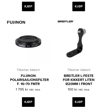
KJØP
KJØP
Tilbehør kikkert
Tilbehør kikkert
FUJINON
BREITLER L-FESTE
POLARISASJONSFILTER
FOR KIKKERT LITEN
F. 16×70 FMTR
Ø20MM I FRONT
1 795
kr
100
kr
inkl. mva.
inkl. mva.
KJØP
KJØP