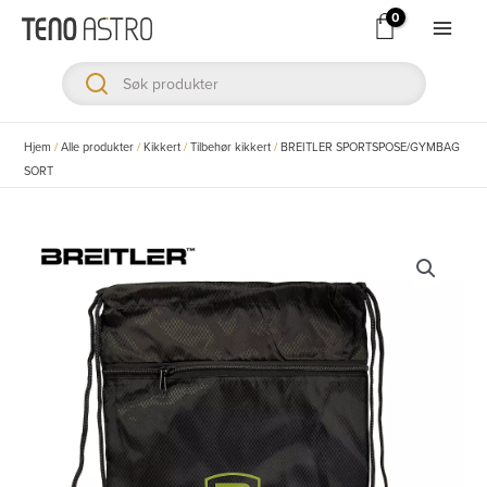
Hopp
rett
Main
til
Men
innholdet
ksler
Hjem
/
Alle produkter
/
Kikkert
/
Tilbehør kikkert
/
BREITLER SPORTSPOSE/GYMBAG
SORT
ksler
ksler
ksler
ksler
ksler