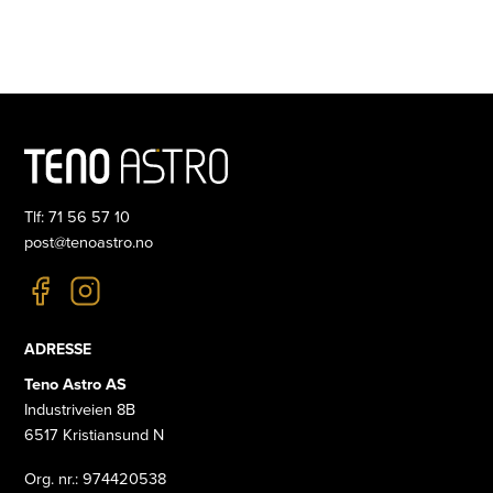
Tlf: 71 56 57 10
post@tenoastro.no
ADRESSE
Teno Astro AS
Industriveien 8B
6517 Kristiansund N
Org. nr.: 974420538