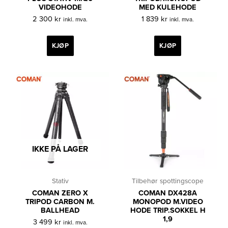
VIDEOHODE
MED KULEHODE
2 300
kr
1 839
kr
inkl. mva.
inkl. mva.
KJØP
KJØP
IKKE PÅ LAGER
Stativ
Tilbehør spottingscope
COMAN ZERO X
COMAN DX428A
TRIPOD CARBON M.
MONOPOD M.VIDEO
BALLHEAD
HODE TRIP.SOKKEL H
1,9
3 499
kr
inkl. mva.