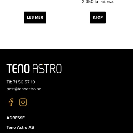
2 350
kr
inkl. mva.
LES MER
KJØP
Tlf: 71 56 57 10
post@tenoastro.no
ADRESSE
Teno Astro AS