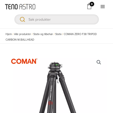
Hopp
rett
Main
til
Men
innholdet
ksler
Hjem
/
Alle produkter
/
Stativ og tilbehør
/
Stativ
/
COMAN ZERO F38 TRIPOD
CARBON M.BALLHEAD
ksler
ksler
ksler
ksler
ksler