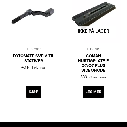
IKKE PÅ LAGER
Tilbehør
Tilbehør
FOTOMATE SVEIV TIL
COMAN
STATIVER
HURTIGPLATE F.
Q7/Q7 PLUS
40
kr
inkl. mva.
VIDEOHODE
389
kr
inkl. mva.
KJØP
LES MER