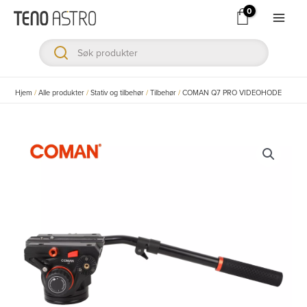
Hopp
rett
Main
til
Men
innholdet
ksler
Hjem
/
Alle produkter
/
Stativ og tilbehør
/
Tilbehør
/
COMAN Q7 PRO VIDEOHODE
ksler
ksler
ksler
ksler
ksler