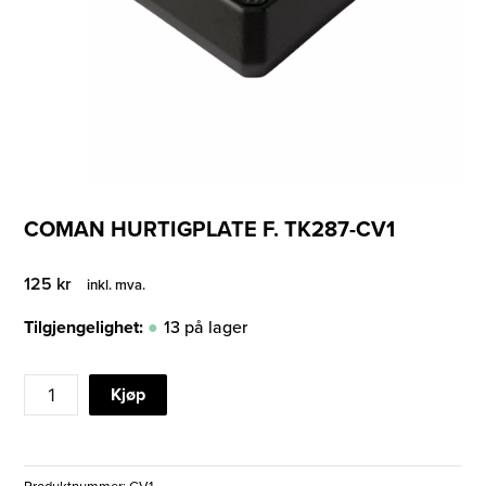
COMAN HURTIGPLATE F. TK287-CV1
125
kr
inkl. mva.
Tilgjengelighet:
13 på lager
COMAN
Kjøp
HURTIGPLATE
F.
TK287-