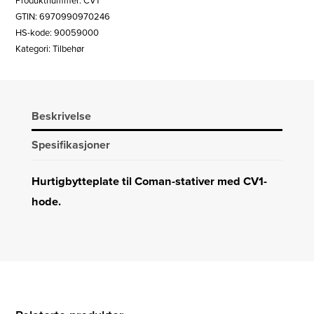
Produktnummer:
CV1
CV1
GTIN: 6970990970246
antall
HS-kode: 90059000
Kategori:
Tilbehør
Beskrivelse
Spesifikasjoner
Hurtigbytteplate til Coman-stativer med CV1-
hode.