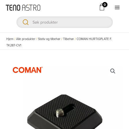
Hopp
rett
Main
til
Men
innholdet
ksler
Hjem
/
Alle produkter
/
Stativ og tilbehør
/
Tilbehør
/
COMAN HURTIGPLATE F.
TK287-CV1
ksler
ksler
ksler
ksler
ksler