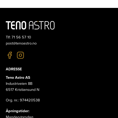
Tlf: 71 56 57 10
post@tenoastro.no
ADRESSE
Teno Astro AS
Industriveien 8B
6517 Kristiansund N
Org. nr.: 974420538
Åpningstider:
Mandag-torsdag