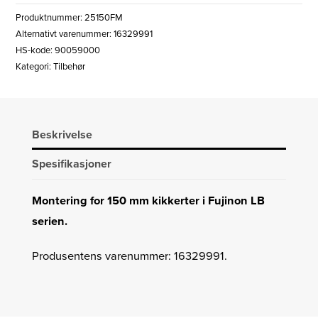
150
Produktnummer:
25150FM
MM
Alternativt varenummer: 16329991
LB
HS-kode: 90059000
SERIEN
Kategori:
Tilbehør
GIGANT
antall
Beskrivelse
Spesifikasjoner
Montering for 150 mm kikkerter i Fujinon LB
serien.
Produsentens varenummer: 16329991.