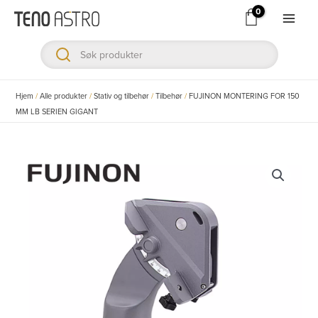
Hopp
rett
Main
til
Men
innholdet
ksler
Hjem
/
Alle produkter
/
Stativ og tilbehør
/
Tilbehør
/
FUJINON MONTERING FOR 150
MM LB SERIEN GIGANT
ksler
ksler
ksler
ksler
ksler