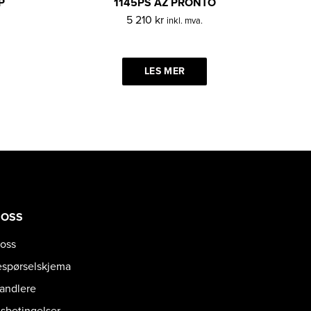
P
1145PS AZ PRONTO
5 210
kr
inkl. mva.
LES MER
 OSS
oss
espørselskjema
handlere
gsbetingelser