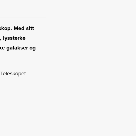
skop. Med sitt
, lyssterke
rke galakser og
. Teleskopet