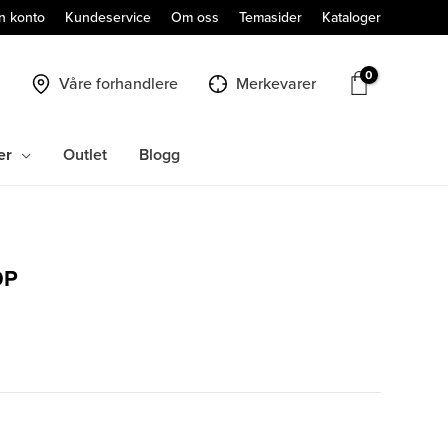
n konto
Kundeservice
Om oss
Temasider
Kataloger
Våre forhandlere
Merkevarer
er
Outlet
Blogg
0P