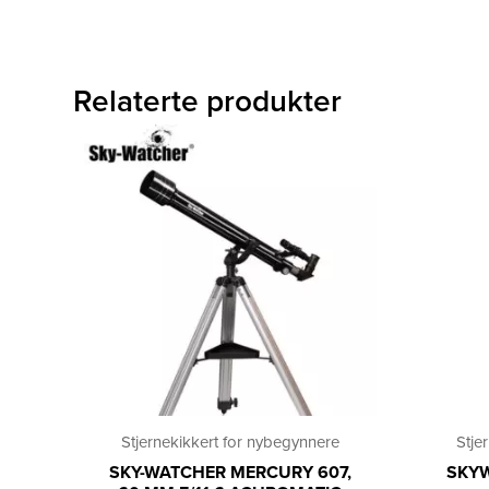
Relaterte produkter
Stjernekikkert for nybegynnere
Stje
SKY-WATCHER MERCURY 607,
SKYW