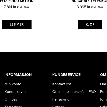
EQ2 F-900 MOTOR
80/640AZ TELESKO
7 814
kr
3 995
kr
inkl. mva.
inkl. mva.
LES MER
KJØP
INFORMASJON
KUNDESERVICE
OM
Min konto
Kontakt oss
Om 
Kundeservice
Ofte stilte spørsmål – FAQ
For
Om oss
Feilsøking
for
Temasider
Guider
Sal