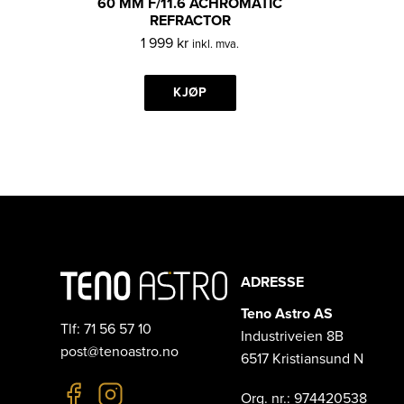
60 MM F/11.6 ACHROMATIC
REFRACTOR
1 999
kr
inkl. mva.
KJØP
ADRESSE
Teno Astro AS
Tlf: 71 56 57 10
Industriveien 8B
post@tenoastro.no
6517 Kristiansund N
Org. nr.: 974420538