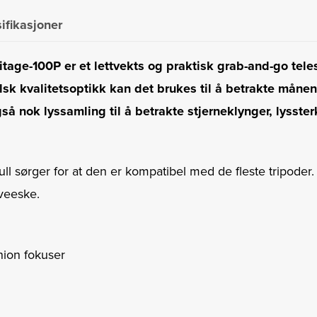
ifikasjoner
age-100P er et lettvekts og praktisk grab-and-go tele
k kvalitetsoptikk kan det brukes til å betrakte månen
gså nok lyssamling til å betrakte stjerneklynger, lysste
ull sørger for at den er kompatibel med de fleste tripoder
veeske.
nion fokuser