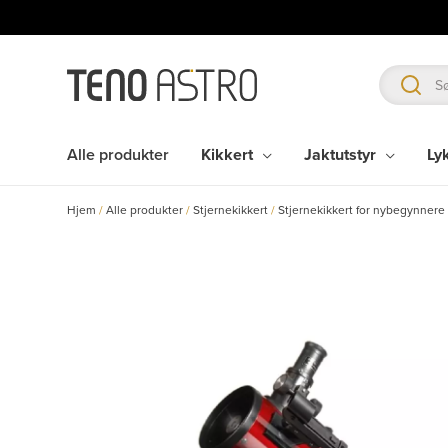
Hopp
rett
til
innholdet
Alle produkter
Kikkert
Jaktutstyr
Ly
Hjem
/
Alle produkter
/
Stjernekikkert
/
Stjernekikkert for nybegynnere