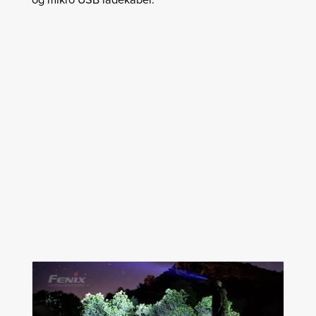
og mikro USB ladekabel.