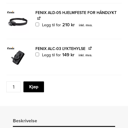
FENIX ALD-05 HJELMFESTE FOR HÅNDLYKT
210
kr
Legg til for
inkl. mva.
FENIX ALC-03 LYKTEHYLSE
149
kr
Legg til for
inkl. mva.
FENIX
Kjøp
LD30
LOMMELYKT
LED
1600LM
antall
Beskrivelse