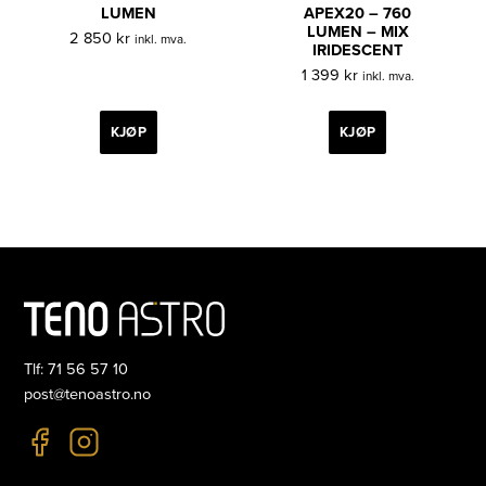
LUMEN
APEX20 – 760
LUMEN – MIX
2 850
kr
inkl. mva.
IRIDESCENT
1 399
kr
inkl. mva.
KJØP
KJØP
Tlf: 71 56 57 10
post@tenoastro.no