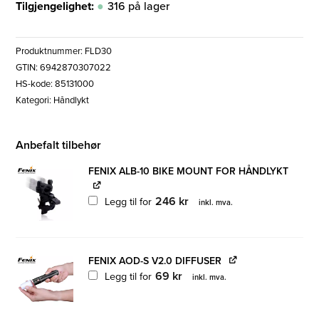
Tilgjengelighet:
316 på lager
Produktnummer:
FLD30
GTIN: 6942870307022
HS-kode: 85131000
Kategori:
Håndlykt
Anbefalt tilbehør
FENIX ALB-10 BIKE MOUNT FOR HÅNDLYKT
246
kr
Legg til for
inkl. mva.
FENIX AOD-S V2.0 DIFFUSER
69
kr
Legg til for
inkl. mva.