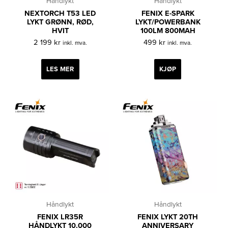
Håndlykt
Håndlykt
NEXTORCH T53 LED
FENIX E-SPARK
LYKT GRØNN, RØD,
LYKT/POWERBANK
HVIT
100LM 800MAH
2 199
kr
499
kr
inkl. mva.
inkl. mva.
LES MER
KJØP
Håndlykt
Håndlykt
FENIX LR35R
FENIX LYKT 20TH
HÅNDLYKT 10.000
ANNIVERSARY