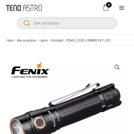
Hopp
rett
Main
til
Men
innholdet
ksler
Hjem
/
Alle produkter
/
Lykter
/
Håndlykt
/
FENIX LD30 LOMMELYKT LED
ksler
ksler
ksler
ksler
ksler