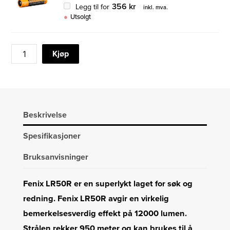
356
kr
Legg til for
inkl. mva.
Utsolgt
FENIX
Kjøp
LR50R
LED
12.000LM
M.BATTERI
antall
Beskrivelse
Spesifikasjoner
Bruksanvisninger
Fenix LR50R er en superlykt laget for søk og
redning. Fenix LR50R avgir en virkelig
bemerkelsesverdig effekt på 12000 lumen.
Strålen rekker 950 meter og kan brukes til å