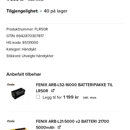
Tilgjengelighet:
40 på lager
Produktnummer:
FLR50R
GTIN: 6942870307817
HS-kode: 85131000
Kategori:
Håndlykt
Stikkord:
Utvalgte håndlykter
Anbefalt tilbehør
FENIX ARB-L52-16000 BATTERIPAKKE TIL
LR50R
1 199
kr
Legg til for
inkl. mva.
FENIX ARB-L21-5000 v2 BATTERI 21700
5000mAh