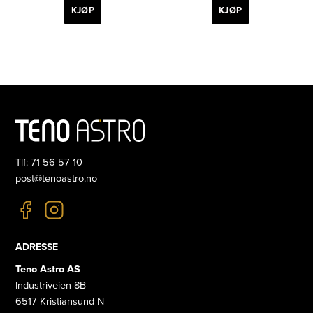
KJØP
KJØP
Tlf: 71 56 57 10
post@tenoastro.no
ADRESSE
Teno Astro AS
Industriveien 8B
6517 Kristiansund N