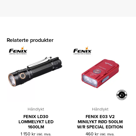
Relaterte produkter
Håndlykt
Håndlykt
FENIX LD30
FENIX E03 V2
LOMMELYKT LED
MINILYKT RØD 500LM
1600LM
W/R SPECIAL EDITION
1 150
kr
460
kr
inkl. mva.
inkl. mva.