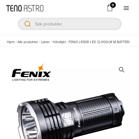
Hopp
rett
Main
til
Men
innholdet
ksler
Hjem
/
Alle produkter
/
Lykter
/
Håndlykt
/
FENIX LR50R LED 12.000LM M.BATTERI
ksler
ksler
ksler
ksler
ksler