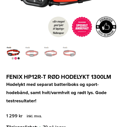
FENIX HP12R-T RØD HODELYKT 1300LM
Hodelykt med separat batteriboks og sport-
hodebånd, samt hvit/varmhvit og rødt lys. Gode
testresultater!
1 299
kr
inkl. mva.