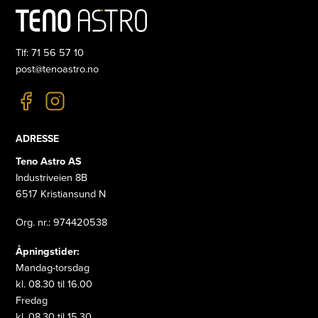
Tlf: 71 56 57 10
post@tenoastro.no
ADRESSE
Teno Astro AS
Industriveien 8B
6517 Kristiansund N
Org. nr.: 974420538
Åpningstider:
Mandag-torsdag
kl. 08.30 til 16.00
Fredag
kl. 08.30 til 15.30