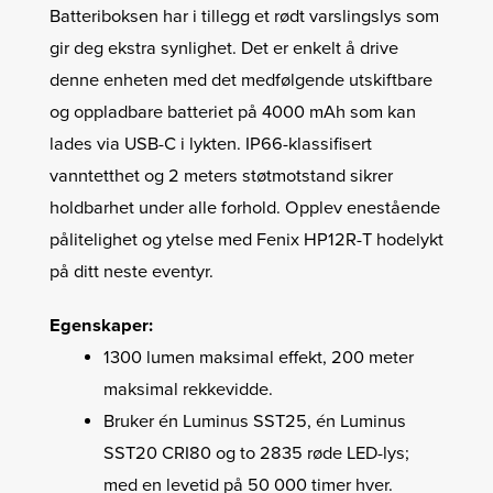
Batteriboksen har i tillegg et rødt varslingslys som
gir deg ekstra synlighet. Det er enkelt å drive
denne enheten med det medfølgende utskiftbare
og oppladbare batteriet på 4000 mAh som kan
lades via USB-C i lykten. IP66-klassifisert
vanntetthet og 2 meters støtmotstand sikrer
holdbarhet under alle forhold. Opplev enestående
pålitelighet og ytelse med Fenix ​​HP12R-T hodelykt
på ditt neste eventyr.
Egenskaper:
1300 lumen maksimal effekt, 200 meter
maksimal rekkevidde.
Bruker én Luminus SST25, én Luminus
SST20 CRI80 og to 2835 røde LED-lys;
med en levetid på 50 000 timer hver.