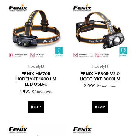
Hodelykt
Hodelykt
FENIX HM70R
FENIX HP30R V2.0
HODELYKT 1600 LM
HODELYKT 3000LM
LED USB-C
2 999
kr
inkl. mva.
1 499
kr
inkl. mva.
KJØP
KJØP