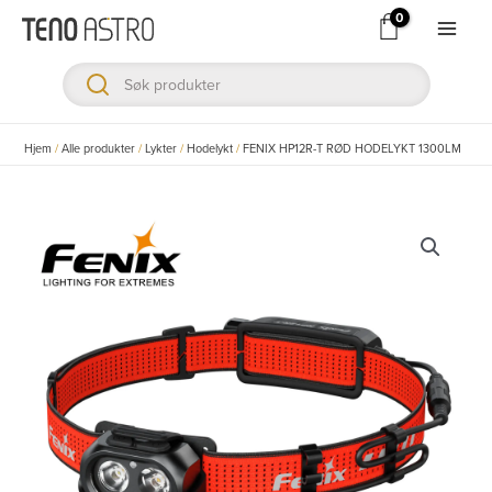
Hopp
rett
Main
til
Men
innholdet
ksler
Hjem
/
Alle produkter
/
Lykter
/
Hodelykt
/
FENIX HP12R-T RØD HODELYKT 1300LM
ksler
ksler
ksler
ksler
ksler