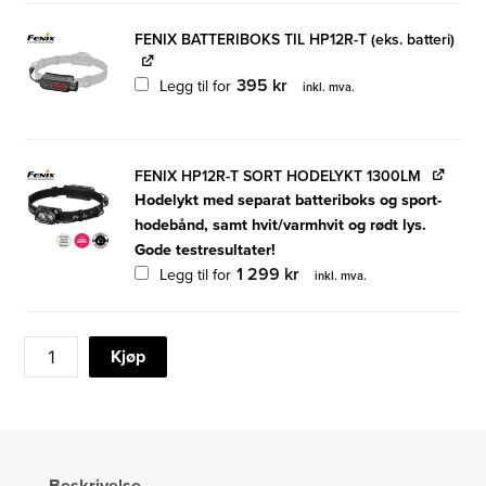
FENIX BATTERIBOKS TIL HP12R-T (eks. batteri)
395
kr
Legg til for
inkl. mva.
FENIX HP12R-T SORT HODELYKT 1300LM
Hodelykt med separat batteriboks og sport-
hodebånd, samt hvit/varmhvit og rødt lys.
Gode testresultater!
1 299
kr
Legg til for
inkl. mva.
FENIX
Kjøp
HP12R-
T
RØD
HODELYKT
1300LM
Beskrivelse