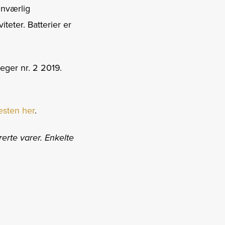
nnværlig
viteter. Batterier er
Jeger nr. 2 2019.
esten her
.
erte varer. Enkelte