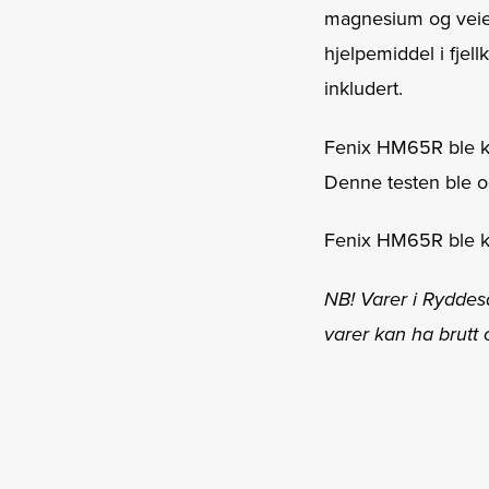
magnesium og veier
hjelpemiddel i fjellk
inkludert.
Fenix HM65R ble kår
Denne testen ble og
Fenix HM65R ble kå
NB! Varer i Ryddesa
varer kan ha brutt