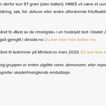
 derfor kun 97 gram (uten batteri). HM65 vil være et uu
latring, søk, fot- skiturer eller andre utfordrende friluftsakti
et til «Best av de rimeligste» i en hodelykt test i bladet 
så gjengitt i dinside.no
Du kan lese hele testen her
.
ret til testvinner på Mintest.no mars 2020.
Du kan lese t
lg-gruppen er enten utgåtte varer, demovarer, eller repar
 og/eller skadet/manglende emballasje.