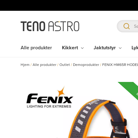
Hopp
rett
til
innholdet
Alle produkter
Kikkert
Jaktutstyr
Ly
Hjem
/
Alle produkter
/
Outlet
/
Demoprodukter
/
FENIX HM65R HODEL
D