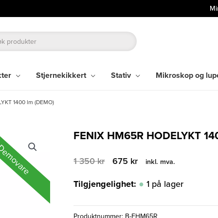
Mi
kter
Stjernekikkert
Stativ
Mikroskop og lup
YKT 1400 lm (DEMO)
FENIX HM65R HODELYKT 14
emovare
Opprinnelig
Nåværende
1 350
kr
675
kr
inkl. mva.
pris
pris
var:
er:
Tilgjengelighet:
1 på lager
1
675 kr.
350 kr.
Produktnummer:
B-FHM65R