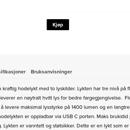
FENIX
Kjøp
HM65R
HODELYKT
1400
lm
(DEMO)
ifikasjoner
Bruksanvisninger
antall
raftig hodelykt med to lyskilder. Lykten har tre nivå på fl
 leverer en nøytralt hvitt lys for bedre fargegjengivelse. 
r å levere maksimal lysstyrke på 1400 lumen og en langtre
odelykten er oppladbar via USB C porten. Maks brukstid
ng. Lykten er vanntett og støtsikker. Dette er en lykt som er