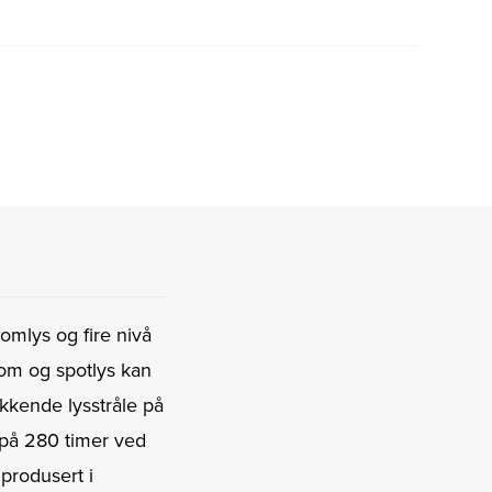
omlys og fire nivå
Flom og spotlys kan
kkende lysstråle på
 på 280 timer ved
 produsert i