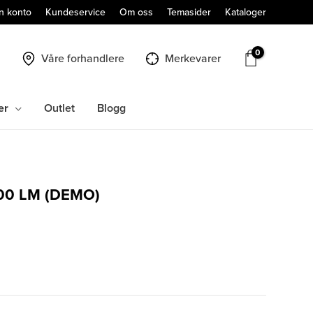
n konto
Kundeservice
Om oss
Temasider
Kataloger
Våre forhandlere
Merkevarer
er
Outlet
Blogg
00 LM (DEMO)