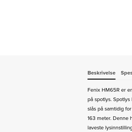
Beskrivelse
Spes
Fenix HM65R er en k
på spotlys. Spotlys
slås på samtidig fo
163 meter. Denne h
laveste lysinnstilli