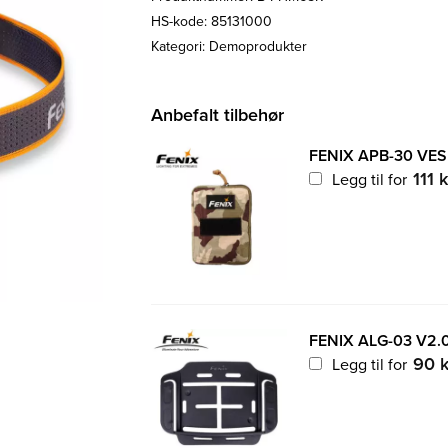
HS-kode: 85131000
Kategori:
Demoprodukter
Anbefalt tilbehør
FENIX APB-30 VE
111
k
Legg til for
FENIX ALG-03 V2.
90
k
Legg til for