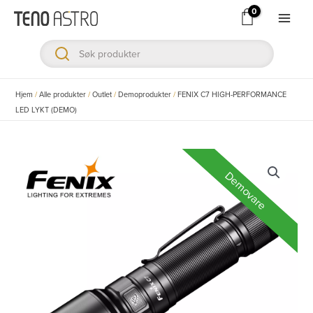
Hopp
rett
Main
til
Men
innholdet
ksler
Hjem
/
Alle produkter
/
Outlet
/
Demoprodukter
/
FENIX C7 HIGH-PERFORMANCE
LED LYKT (DEMO)
ksler
ksler
Demovare
ksler
ksler
ksler