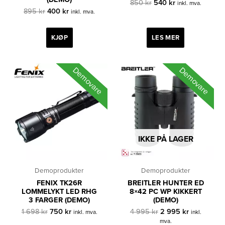
Opprinnelig
Nåværende
850
kr
540
kr
inkl. mva.
Opprinnelig
Nåværende
pris
pris
895
kr
400
kr
inkl. mva.
pris
pris
var:
er:
var:
er:
850 kr.
540 kr.
895 kr.
400 kr.
KJØP
LES MER
Demovare
Demovare
IKKE PÅ LAGER
Demoprodukter
Demoprodukter
FENIX TK26R
BREITLER HUNTER ED
LOMMELYKT LED RHG
8×42 PC WP KIKKERT
3 FARGER (DEMO)
(DEMO)
Opprinnelig
Nåværende
Opprinnelig
Nåværend
1 698
kr
750
kr
4 995
kr
2 995
kr
inkl. mva.
inkl.
pris
pris
pris
pris
mva.