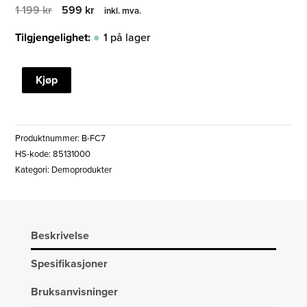
Opprinnelig
Nåværende
1 199
kr
599
kr
inkl. mva.
pris
pris
var:
er:
Tilgjengelighet:
1 på lager
1
599 kr.
199 kr.
FENIX
Kjøp
C7
HIGH-
PERFORMANCE
Produktnummer:
B-FC7
LED
HS-kode: 85131000
LYKT
Kategori:
Demoprodukter
(DEMO)
antall
Beskrivelse
Spesifikasjoner
Bruksanvisninger