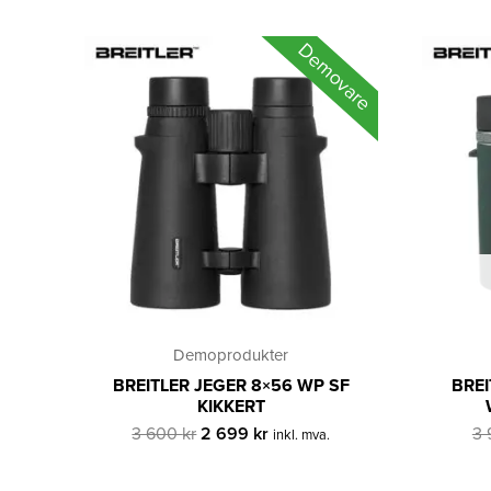
Demovare
Demoprodukter
BREITLER JEGER 8×56 WP SF
BREI
KIKKERT
Opprinnelig
Nåværende
3 600
kr
2 699
kr
3
inkl. mva.
pris
pris
var:
er: