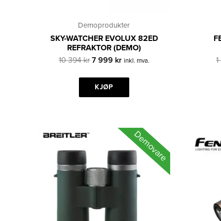
Demoprodukter
SKY-WATCHER EVOLUX 82ED
F
REFRAKTOR (DEMO)
Opprinnelig
Nåværende
10 394
kr
7 999
kr
1
inkl. mva.
pris
pris
var:
er:
10
KJØP
7
394 kr.
999 kr.
Demovare