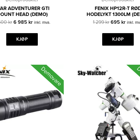
TAR ADVENTURER GTI
FENIX HP12R-T RØ
OUNT HEAD (DEMO)
HODELYKT 1300LM (D
Opprinnelig
Nåværende
Opprinnelig
Nåvær
500
kr
6 985
kr
1 299
kr
695
kr
inkl. mva.
inkl. mv
pris
pris
pris
pris
var:
er:
var:
er:
9
KJØP
6
1
KJØP
695 kr
500 kr.
985 kr.
299 kr.
Demovare
D