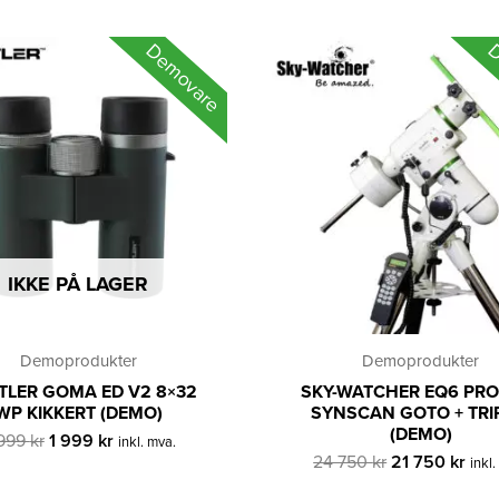
Demovare
D
IKKE PÅ LAGER
Demoprodukter
Demoprodukter
TLER GOMA ED V2 8×32
SKY-WATCHER EQ6 PR
WP KIKKERT (DEMO)
SYNSCAN GOTO + TR
(DEMO)
Opprinnelig
Nåværende
 999
kr
1 999
kr
inkl. mva.
pris
pris
Opprinnelig
Nåv
24 750
kr
21 750
kr
inkl
var:
er:
pris
pris