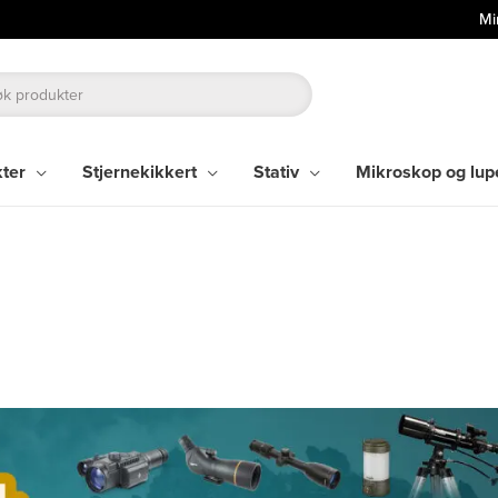
Mi
kter
Stjernekikkert
Stativ
Mikroskop og lup