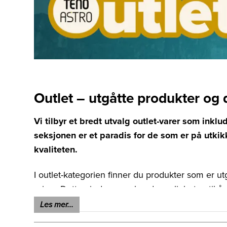
Outlet – utgåtte produkter o
Vi tilbyr et bredt utvalg outlet-varer som ink
seksjonen er et paradis for de som er på utk
kvaliteten.
I outlet-kategorien finner du produkter som er utg
priser. Dette gir deg som kunde muligheten til å 
Produktene kan være fra tidligere sesonger, men k
Les mer...