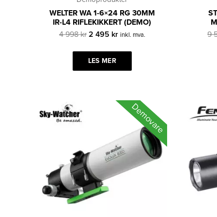
WELTER WA 1-6×24 RG 30MM
S
IR-L4 RIFLEKIKKERT (DEMO)
M
Opprinnelig
Nåværende
4 998
kr
2 495
kr
9 
inkl. mva.
pris
pris
var:
er:
LES MER
4
2
998 kr.
495 kr.
Demovare