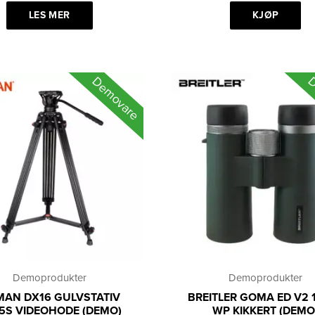
3
1
var:
er:
LES MER
999 kr.
999 kr.
24
KJØP
21
750 kr.
750 
Demovare
D
Demoprodukter
Demoprodukter
AN DX16 GULVSTATIV
BREITLER GOMA ED V2 
5S VIDEOHODE (DEMO)
WP KIKKERT (DEMO