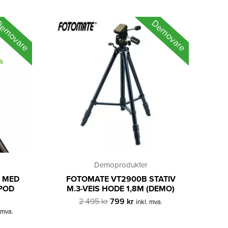
emovare
Demovare
Demoprodukter
O MED
FOTOMATE VT2900B STATIV
IPOD
M.3-VEIS HODE 1,8M (DEMO)
Opprinnelig
Nåværende
2 495
kr
799
kr
inkl. mva.
ærende
pris
pris
. mva.
var:
er: