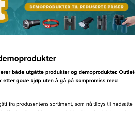
g demoprodukter
luderer både utgåtte produkter og demoprodukter. Outlet
ikk etter gode kjøp uten å gå på kompromiss med
ått fra produsentens sortiment, som nå tilbys til nedsatte
skaffe deg førsteklasses produkter til en brøkdel av prisen
valiteten og funksjonaliteten er likevel intakt.