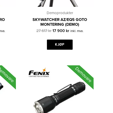
Demoprodukter
RO
SKY-WATCHER AZ/EQ5 GOTO
MONTERING (DEMO)
ærende
Opprinnelig
Nåværende
27 617
kr
17 900
kr
 mva.
inkl. mva.
pris
pris
var:
er:
27
KJØP
17
r.
617 kr.
900 kr.
emovare
Demovare