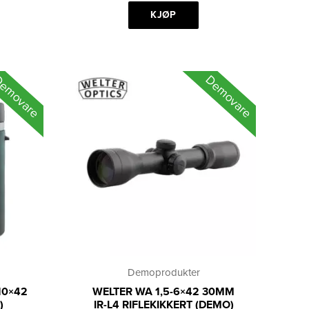
2
799 kr.
495 kr.
KJØP
kr.
emovare
Demovare
Demoprodukter
10×42
WELTER WA 1,5-6×42 30MM
)
IR-L4 RIFLEKIKKERT (DEMO)