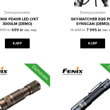
Demoprodukter
Demoprodukter
ENIX PD40R LED LYKT
SKY-WATCHER EQ5 P
3000LM (DEMO)
SYNSCAN (DEMO)
Opprinnelig
Nåværende
Opprinnelig
Nåv
 599
kr
699
kr
14 498
kr
7 995
kr
inkl. mva.
inkl.
pris
pris
pris
pris
var:
er:
var:
er:
1
KJØP
699 kr.
14
KJØP
7
599 kr.
498 kr.
995 k
Demovare
D