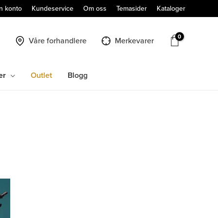
n konto
Kundeservice
Om oss
Temasider
Kataloger
Våre forhandlere
Merkevarer
er
Outlet
Blogg