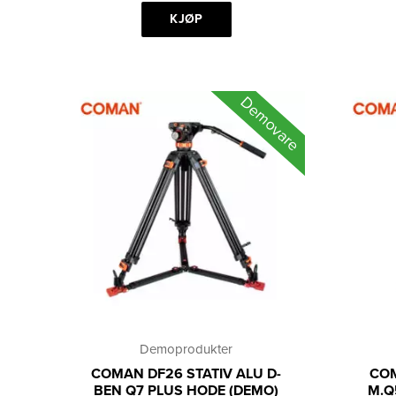
3
2
600 kr.
KJØP
699 kr.
Demovare
Demoprodukter
COMAN DF26 STATIV ALU D-
COM
BEN Q7 PLUS HODE (DEMO)
M.Q