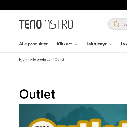
Hopp
rett
til
innholdet
Alle produkter
Kikkert
Jaktutstyr
Ly
Hjem
/
Alle produkter
/
Outlet
Outlet